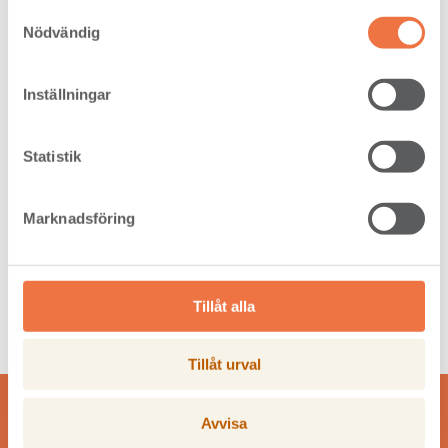
Samtyckesval
ISO 9001 Setra glulam Långshyttan
Nödvändig
EPD - Environmental product declaration
Certificate of constancy of performance
Inställningar
Certificate - Japanese Agricultural
Standard for Glued Laminated Timber
Statistik
Marknadsföring
Tillåt alla
Tillåt urval
Avvisa