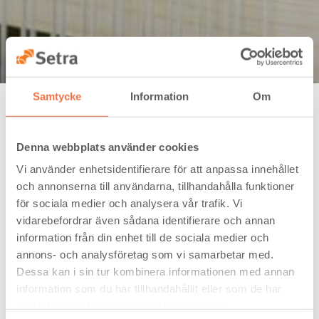
Samtycke
Information
Om
Home
/
Glulam
/
Glulam certificates and...
Denna webbplats använder cookies
Glulam certificates and
Vi använder enhetsidentifierare för att anpassa innehållet
och annonserna till användarna, tillhandahålla funktioner
declarations
för sociala medier och analysera vår trafik. Vi
vidarebefordrar även sådana identifierare och annan
information från din enhet till de sociala medier och
annons- och analysföretag som vi samarbetar med.
Dessa kan i sin tur kombinera informationen med annan
information som du har tillhandahållit eller som de har
samlat in när du har använt deras tjänster.