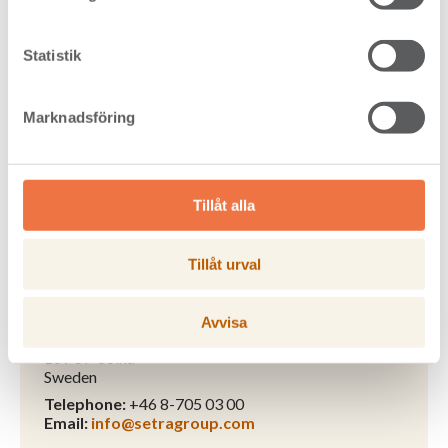
Statistik
Board of directors >
Marknadsföring
Tillåt alla
Head office:
Setra Group
Box 3027
Tillåt urval
169 03 Solna
Sweden
Visiting address:
Avvisa
Råsundavägen 12
169 67 Solna
Sweden
Telephone:
+46 8-705 03 00
Email:
info@setragroup.com