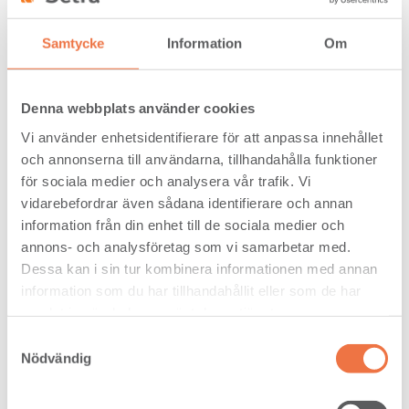
Products
Samtycke
Information
Om
Sawn wood such as planks and boards.
Main Markets
25% to our own processing units and the remaining volume
Denna webbplats använder cookies
goes to the rest of Sweden and Europe.
Vi använder enhetsidentifierare för att anpassa innehållet
Location
och annonserna till användarna, tillhandahålla funktioner
Ljusdal in Gävleborg county
för sociala medier och analysera vår trafik. Vi
First established in
vidarebefordrar även sådana identifierare och annan
1949
information från din enhet till de sociala medier och
annons- och analysföretag som vi samarbetar med.
Mill Manager
Tommy Oscarsson
Dessa kan i sin tur kombinera informationen med annan
information som du har tillhandahållit eller som de har
samlat in när du har använt deras tjänster.
70
Samtyckesval
3
181 000 m
(2024)
Nödvändig