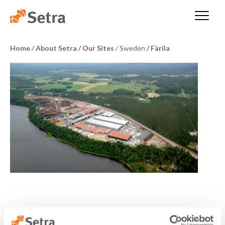
Home
/
About Setra
/
Our Sites
/
Sweden
/
Färila
Färila