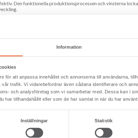
ffektiv. Den funktionella produktionsprocessen och vinsterna lockar
veckling.
ggande, runt år 2000, fördes en kamp i mot­vind. Beställare, byggar
a moduler på en plats och bygga på en annan. Men i dag blomstrar m
edtider och skogliga resurser orden för dagen. Plötsligt befinner j
Information
som kräver hantering med känsla, även vid industri
cookies
e för att anpassa innehållet och annonserna till användarna, tillh
vår trafik. Vi vidarebefordrar även sådana identifierare och anna
ångsrik akademisk karriär inom träkonstruktion och många års erf
nnons- och analysföretag som vi samarbetar med. Dessa kan i sin
elationen till trä. Hon ser fram mot att driva arbetet för VBC, som 
har tillhandahållit eller som de har samlat in när du har använt 
nera bostadsmarknaden i USA med prefabricerade trämoduler.
bly, något nytt och trendigt, men det är bara ett annat namn för
enar Helena.
Inställningar
Statistik
få jobba med något som också är en passion. Det är väldigt roligt att
d hjälp av en tek­nik och ett material som jag behärskar. Etikett