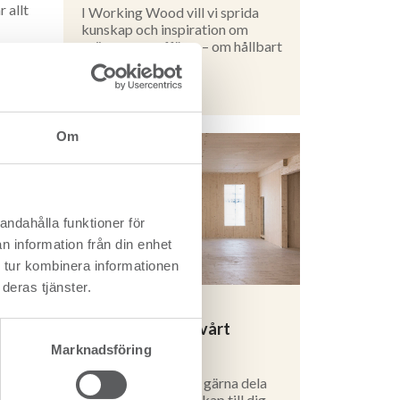
 allt
I Working Wood vill vi sprida
kunskap och inspiration om
grönsamma affärer – om hållbart
e och
byggande i trä.
etoden.
Läs mer
ag mig
Om
ell
andahålla funktioner för
n information från din enhet
arenhet
 tur kombinera informationen
med en
deras tjänster.
 exakt
Prenumerera på vårt
nyhetsbrev
Marknadsföring
 vara
Vi älskar trä och vill gärna dela
en
med oss av vår kunskap till dig.