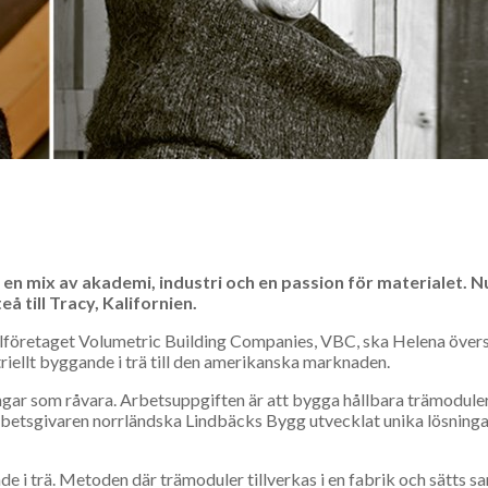
 en mix av akademi, industri och en passion för materialet. N
å till Tracy, Kalifornien.
lföretaget Volumetric Building Compa­nies, VBC, ska Helena över
triellt byggande i trä till den amerikanska marknaden.
ngar som råvara. Ar­betsuppgiften är att bygga hållbara trämoduler
arbetsgivaren norrländska Lindbäcks Bygg utvecklat unika lösninga
nde i trä. Metoden där trämoduler tillverkas i en fabrik och sätts 