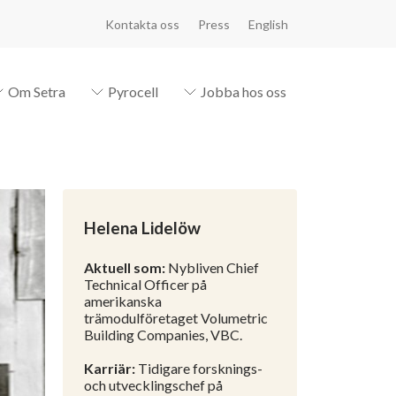
Kontakta oss
Press
English
Om Setra
Pyrocell
Jobba hos oss
Helena Lidelöw
Aktuell som:
Nybliven Chief
Technical Officer på
amerikanska
trämodulföretaget Volumetric
Building Companies, VBC.
Karriär:
Tidigare forsknings-
och utvecklingschef på