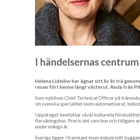
I händelsernas centrum
Helena Lidelöw har ägnat sitt liv åt trä genom
resan fört henne långt västerut. Ända från Pite
Som nybliven Chief Technical Officer på trämodu
sin svenska specialitet inom automatiserat, indus
Uppdraget innefattar såväl kulturella förutsättni
flervåningshus. Precis det som hon och tidi­gare 
under många år.
Sverige ligger i framkant inom industriellt bygga