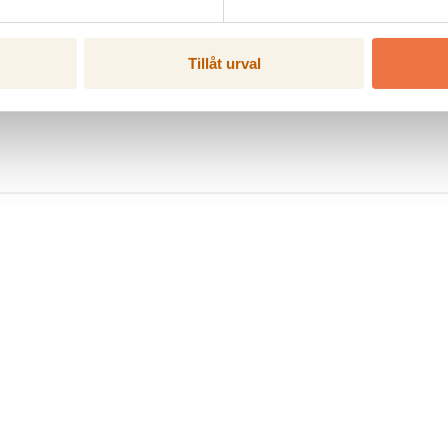
– trots att jag är långt hemifrån.
Tillåt urval