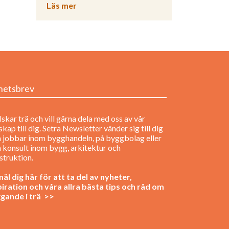
Läs mer
hetsbrev
lskar trä och vill gärna dela med oss av vår
kap till dig. Setra Newsletter vänder sig till dig
 jobbar inom bygghandeln, på byggbolag eller
 konsult inom bygg, arkitektur och
struktion.
äl dig här för att ta del av nyheter,
piration och våra allra bästa tips och råd om
gande i trä >>