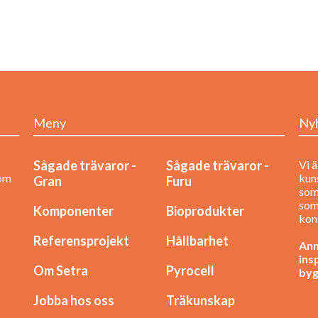
Meny
Ny
Sågade trävaror -
Sågade trävaror -
Vi ä
nom
kuns
Gran
Furu
som
som
Komponenter
Bioprodukter
kon
Referensprojekt
Hållbarhet
Anm
ins
Om Setra
Pyrocell
byg
Jobba hos oss
Träkunskap