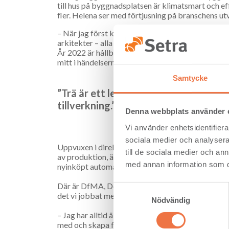
till hus på bygg­nadsplatsen är klimatsmart och e
fler. Helena ser med förtjusning på branschens ut
– När jag först kom i kontakt med industriellt by
arkitekter – alla var skeptiska till att producer
År 2022 är hållbarhet, koldioxidav­tryck, snabba l
mitt i händelsernas centrum, säger Helena.
Samtycke
”Trä är ett levande, taktilt material 
tillverkning.”
Denna webbplats använder 
Vi använder enhetsidentifierar
sociala medier och analysera 
Uppvuxen i direkt närhet till skog, med en framg
till de sociala medier och a
av produk­tion, är Helenas liv starkt präglat av r
med annan information som du 
nyinköpt automatiserad fabrik hoppas revolutio
Där är DfMA, Design for Manufacturing and Assem­
Samtyckesval
det vi jobbat med i Sverige de senaste 20 åren, m
Nödvändig
– Jag har alltid älskat trä och det är häftigt att 
med och skapa framti­dens amerikanska boenden me