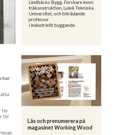
Lindbäcks Bygg. Forskare inom
träkonstruktion, Luleå Tekniska
Universitet, och biträdande
professor
i industriellt byggande.
u har
sätta
 för
r för
Läs och prenumerera på
magasinet Working Wood
samman