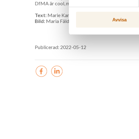
DfMA är cool, men för mig är det här mammas gata 
Text:
Marie Karlsson
Avvisa
Bild:
Maria Fäldt
Publicerad: 2022-05-12