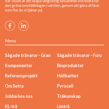
Vår vision är att skapa långsiktig lönsamhet och bidra till
den gröna omställningen i världen, genom att göra affärer
som fler än vi tjänar på.
Meny
Sågade trävaror - Gran
Sågade trävaror - Furu
Komponenter
Bioprodukter
Referensprojekt
Hållbarhet
Om Setra
Pyrocell
Jobba hos oss
Träkunskap
KL-trä
Limträ