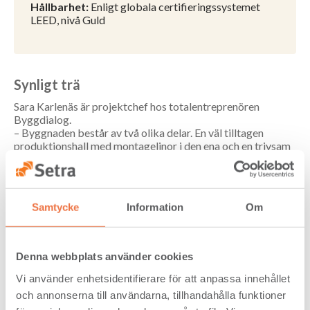
Hållbarhet:
Enligt globala certifieringssystemet
LEED, nivå Guld
Synligt trä
Sara Karlenäs är projektchef hos totalentreprenören
Byggdialog.
– Byggnaden består av två olika delar. En väl tilltagen
produktionshall med montagelinor i den ena och en trivsam
kontorsdel i den andra. Den senare fördelad på två plan,
med gott om gemensamhetsytor. I hjärtat av byggnaden
finns en välkomnande ljusgård, en plats för kreativitet och
möten. Huskonstruktionen sitter ihop på mitten och visuellt
Samtycke
Information
Om
är intrycket att det är en och samma byggnad, säger Sara.
Allt med byggnaden är väldigt genomtänkt, så också
användandet av KL-trä och limträpelare. Känslan i huset ska
Denna webbplats använder cookies
vara varm och välkomnande, något som trä som
byggnadsmaterial bidrar till. I kontorsdelen och framför allt
Vi använder enhetsidentifierare för att anpassa innehållet
i ljusgården framhävs hybridstommens träinslag tydligt.
och annonserna till användarna, tillhandahålla funktioner