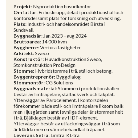
Projekt:
Nyproduktion huvudkontor.
Omfattar:
En huskropp, delad i produktionshall och
kontorsdel samt plats för forskning och utveckling.
Plats:
Industri- och handelsområdet Birsta i
Sundsvall.
Byggnadsår:
Jan 2023 – aug 2024
Bruttoarea:
14 000 kvm
Byggherre:
Vectura fastigheter
Arkitekt:
Sweco
Konstruktör:
Huvudkonstruktion Sweco,
Stomkonstruktion ProDesign
Stomme:
Hybridstomme i trä, stål och betong.
Byggentreprenör:
Byggdialog
Stommontör:
CG Solutions
Byggnadsmaterial:
Stommen i produktionshallen
består av limträpelare, stålfackverk och takplåt.
Ytterväggar av Parocelement. I kontorsdelen
förekommer både stål- och limträpelare liksom balk
men i ljusgården samt i synliga delar är stommen helt
i trä. Bjälklagen består av HDF-element.
Ytterväggar består av utfackningsväggar i trä som
är klädda men en värmebehandlad träpanel.
Leverans Setra:
Limträ, KL-trä