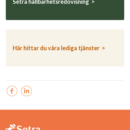
Setra hållbarhetsredovisning >
Här hittar du våra lediga tjänster >