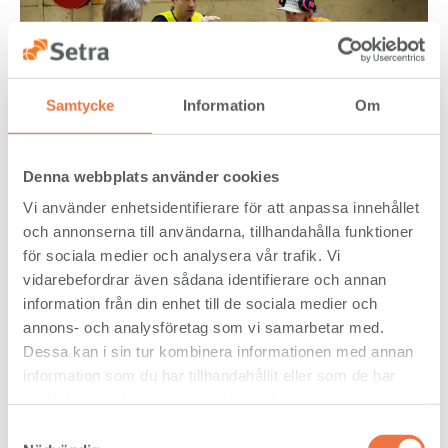
Samtycke
Information
Om
Denna webbplats använder cookies
Setras nollvision för arbetsolyckor
Vi använder enhetsidentifierare för att anpassa innehållet
och annonserna till användarna, tillhandahålla funktioner
Setra har en nollvision för arbetsolyckor. Att ingen ska
skada sig på sin arbetsplats är en självklarhet. En god
för sociala medier och analysera vår trafik. Vi
säkerhetskultur, som baseras på kunskap och
vidarebefordrar även sådana identifierare och annan
förebyggande insatser är en viktig förutsättning för att
information från din enhet till de sociala medier och
minska antalet olycksfall. Vårt mål för 2025 är färre än 10
annons- och analysföretag som vi samarbetar med.
olyckor med sjukskrivning som följd per miljon arbetade
timmar (LTA Frequency Rate).
Dessa kan i sin tur kombinera informationen med annan
information som du har tillhandahållit eller som de har
Arbetsplatsolyckor rapporteras och följs upp i
sågverksbranschens gemensamma system SIA. Våra affärer
samlat in när du har använt deras tjänster.
följer konkurrenslagstiftning, Institutet mot mutors
Samtyckesval
riktlinjer och internationella bestämmelser om sanktioner. I