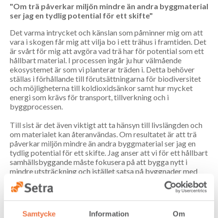
"Om trä påverkar miljön mindre än andra byggmaterial
ser jag en tydlig potential för ett skifte"
Det varma intrycket och känslan som påminner mig om att
vara i skogen får mig att vilja bo i ett trähus i framtiden. Det
är svårt för mig att avgöra vad trä har för potential som ett
hållbart material. I processen ingår ju hur välmående
ekosystemet är som vi planterar träden i. Detta behöver
ställas i förhållande till förutsättningarna för biodiversitet
och möjligheterna till koldioxidsänkor samt hur mycket
energi som krävs för transport, tillverkning och i
byggprocessen.
Till sist är det även viktigt att ta hänsyn till livslängden och
om materialet kan återanvändas. Om resultatet är att trä
påverkar miljön mindre än andra byggmaterial ser jag en
tydlig potential för ett skifte. Jag anser att vi för ett hållbart
samhällsbyggande måste fokusera på att bygga nytt i
mindre utsträckning och istället satsa på byggnader med
lång livslängd.
Samtycke
Information
Om