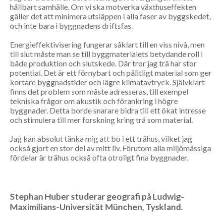
hållbart samhälle. Om vi ska motverka växthuseffekten
gäller det att minimera utsläppen i alla faser av byggskedet,
och inte bara i byggnadens driftsfas.
Energieffektivisering fungerar såklart till en viss nivå, men
till slut måste man se till byggmaterialets betydande roll i
både produktion och slutskede. Där tror jag trä har stor
potential. Det är ett förnybart och pålitligt material som ger
kortare byggnadstider och lägre klimatavtryck. Självklart
finns det problem som måste adresseras, till exempel
tekniska frågor om akustik och förankring i högre
byggnader. Detta borde snarare bidra till ett ökat intresse
och stimulera till mer forskning kring trä som material.
Jag kan absolut tänka mig att bo i ett trähus, vilket jag
också gjort en stor del av mitt liv. Förutom alla miljömässiga
fördelar är trähus också ofta otroligt fina byggnader.
Stephan Huber studerar geografi på Ludwig-
Maximilians-Universität M
ünchen, Tyskland.