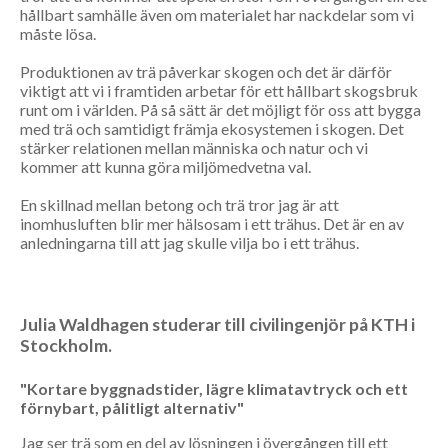
hållbart samhälle även om materialet har nackdelar som vi
måste lösa.
Produktionen av trä påverkar skogen och det är därför
viktigt att vi i framtiden arbetar för ett hållbart skogsbruk
runt om i världen. På så sätt är det möjligt för oss att bygga
med trä och samtidigt främja ekosystemen i skogen. Det
stärker relationen mellan människa och natur och vi
kommer att kunna göra miljömedvetna val.
En skillnad mellan betong och trä tror jag är att
inomhusluften blir mer hälsosam i ett trähus. Det är en av
anledningarna till att jag skulle vilja bo i ett trähus.
Julia Waldhagen studerar till civilingenjör på KTH i
Stockholm.
"Kortare byggnadstider, lägre klimatavtryck och ett
förnybart, pålitligt alternativ"
Jag ser trä som en del av lösningen i övergången till ett