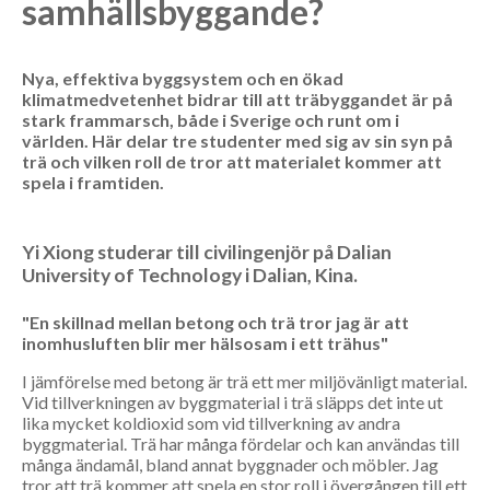
samhällsbyggande?
Nya, effektiva byggsystem och en ökad
klimatmedvetenhet bidrar till att träbyggandet är på
stark frammarsch, både i Sverige och runt om i
världen. Här delar tre studenter med sig av sin syn på
trä och vilken roll de tror att materialet kommer att
spela i framtiden.
Yi Xiong studerar till civilingenjör på Dalian
University of Technology i Dalian, Kina.
"En skillnad mellan betong och trä tror jag är att
inomhusluften blir mer hälsosam i ett trähus"
I jämförelse med betong är trä ett mer miljövänligt material.
Vid tillverkningen av byggmaterial i trä släpps det inte ut
lika mycket koldioxid som vid tillverkning av andra
byggmaterial. Trä har många fördelar och kan användas till
många ändamål, bland annat byggnader och möbler. Jag
tror att trä kommer att spela en stor roll i övergången till ett