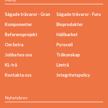
Sågade trävaror - Gran
Sågade trävaror - Furu
Komponenter
Bioprodukter
Referensprojekt
Hållbarhet
Om Setra
Pyrocell
Jobba hos oss
Träkunskap
KL-trä
Limträ
Kontakta oss
Integritetspolicy
Nyhetsbrev