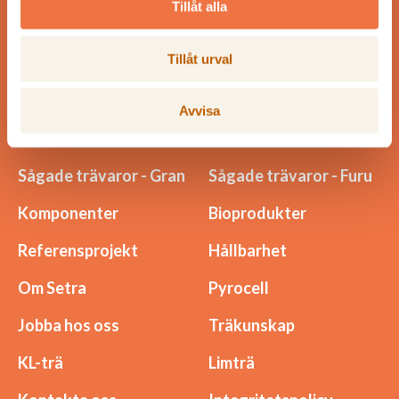
Tillåt alla
som fler än vi tjänar på.
Tillåt urval
Avvisa
Meny
Sågade trävaror - Gran
Sågade trävaror - Furu
Komponenter
Bioprodukter
Referensprojekt
Hållbarhet
Om Setra
Pyrocell
Jobba hos oss
Träkunskap
KL-trä
Limträ