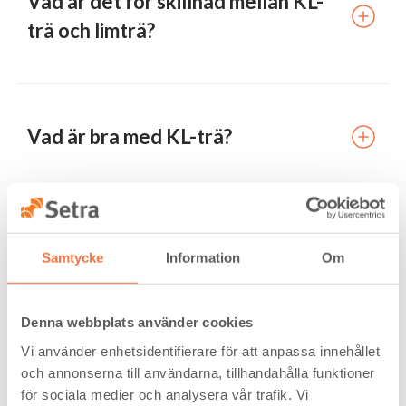
Vad är det för skillnad mellan KL-
trä och limträ?
Vad är bra med KL-trä?
Vad används KL-trä till?
Samtycke
Information
Om
Denna webbplats använder cookies
Vad väger KL-trä?
Vi använder enhetsidentifierare för att anpassa innehållet
och annonserna till användarna, tillhandahålla funktioner
för sociala medier och analysera vår trafik. Vi