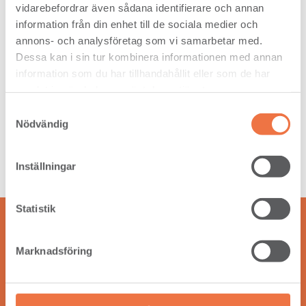
vidarebefordrar även sådana identifierare och annan
information från din enhet till de sociala medier och
Vad står KL-trä för?
annons- och analysföretag som vi samarbetar med.
Dessa kan i sin tur kombinera informationen med annan
information som du har tillhandahållit eller som de har
samlat in när du har använt deras tjänster.
Samtyckesval
Hur tillverkas KL-trä?
Nödvändig
Inställningar
Statistik
Marknadsföring
Vår vision är att skapa långsiktig lönsamhet och bidra till
den gröna omställningen i världen, genom att göra affärer