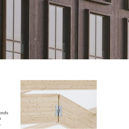
änds
n
.