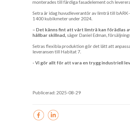
monterades till färdiga fasadelement och leverer
Setra är idag huvudleverantör av limträ till bAR
1 400 kubikmeter under 2024.
– Det känns fint att vårt limträ kan förädlas 
hållbar skillnad,
säger Daniel Edman, försäljning
Setras flexibla produktion gör det lätt att anpass
leveransen till Habitat 7.
- Vi gör allt för att vara en trygg industriell 
Publicerad: 2025-08-29