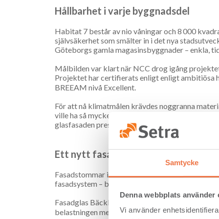
Hållbarhet i varje byggnadsdel
Habitat 7 består av nio våningar och 8 000 kvadr
självsäkerhet som smälter in i det nya stadsutvec
Göteborgs gamla magasinsbyggnader – enkla, tidl
Målbilden var klart när NCC drog igång projektet
Projektet har certifierats enligt enligt ambitiösa
BREEAM nivå Excellent.
För att nå klimatmålen krävdes noggranna materi
ville ha så mycket exponerat trä som möjligt – bå
glasfasaden presenterades föll allt på plats, såv
Ett nytt fasadsystem i trä
Samtycke
Fasadstommar i aluminium eller stål har länge do
fasadsystem – bARK – där limträ ersätter de mer
Denna webbplats använder 
Fasadglas Bäcklin har utvecklat fasadsystemet m
Vi använder enhetsidentifierar
belastningen med över 40 procent jämfört med tradi