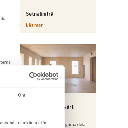
Setra limträ
äld
Läs mer
kterna
Om
Prenumerera på vårt
nyhetsbrev
andahålla funktioner för
ilitet
Vi älskar trä och vill gärna dela