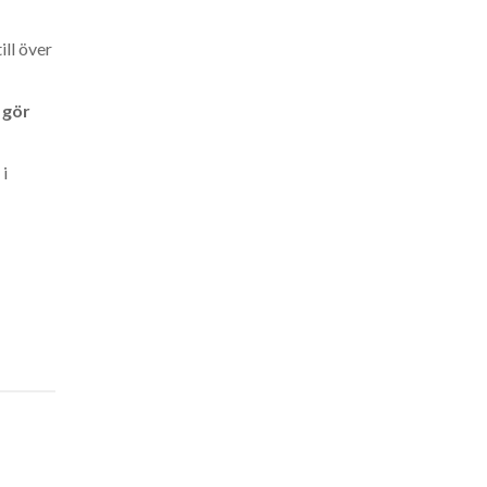
ll över
 gör
 i