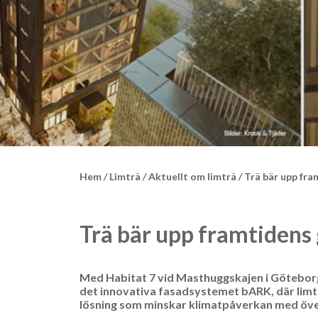
Hem
/
Limträ
/
Aktuellt om limträ
/
Trä bär upp fram
Trä bär upp framtidens
Med Habitat 7 vid Masthuggskajen i Göteborg 
det innovativa fasadsystemet bARK, där limtr
lösning som minskar klimatpåverkan med över