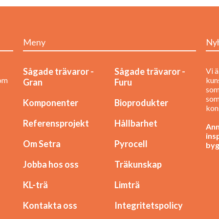
Meny
Ny
Sågade trävaror -
Sågade trävaror -
Vi ä
nom
kuns
Gran
Furu
som
som
Komponenter
Bioprodukter
kon
Referensprojekt
Hållbarhet
Anm
ins
Om Setra
Pyrocell
byg
Jobba hos oss
Träkunskap
KL-trä
Limträ
Kontakta oss
Integritetspolicy