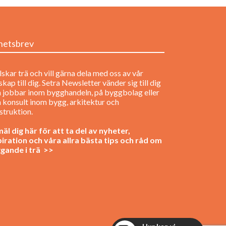
hetsbrev
lskar trä och vill gärna dela med oss av vår
kap till dig. Setra Newsletter vänder sig till dig
 jobbar inom bygghandeln, på byggbolag eller
 konsult inom bygg, arkitektur och
struktion.
äl dig här för att ta del av nyheter,
piration och våra allra bästa tips och råd om
gande i trä >>