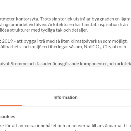
atmeter kontorsyta. Trots sin storlek utstrålar byggnaden en lågm
klingsområdet vid älven. Arkitekturen har hämtat inspiration från
ösa strukturer med tydliga tak och detaljer.
 2019 – att bygga i trä med så liten klimatpåverkan som möjligt.
 hållbarhets- och miljöcertifieringar såsom, NollCO₂, Citylab och
alval. Stomme och fasader är avgörande komponenter, och arkite
de invändigt och utvändigt. När möjligheten att använda limträ i
äl estetiskt som klimatmässigt.
Information
minerat byggbranschen. Men i Habitat 7 används ett helt nytt
 klimatbelastande materialen.
cookies
ed limträ som bärande stomme i glasfasader, vilket minskar CO₂-
e för att anpassa innehållet och annonserna till användarna, tillh
tionella lösningar i aluminium eller stål. Tack vare sin höga flexib