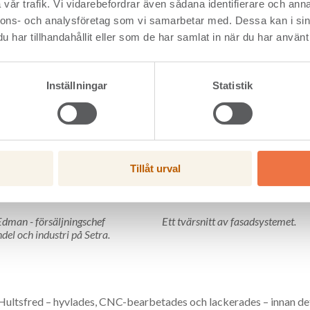
ektur med höga krav på design, hållbarhet och kvalitet.
vår trafik. Vi vidarebefordrar även sådana identifierare och anna
nnons- och analysföretag som vi samarbetar med. Dessa kan i sin
har tillhandahållit eller som de har samlat in när du har använt 
Inställningar
Statistik
Tillåt urval
Edman - försäljningschef
Ett tvärsnitt av fasadsystemet.
el och industri på Setra.
 Hultsfred – hyvlades, CNC-bearbetades och lackerades – innan de