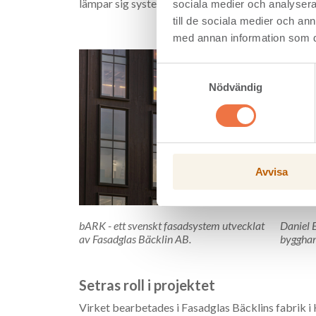
lämpar sig systemet särskilt väl för samtida arkit
sociala medier och analysera 
till de sociala medier och a
med annan information som du 
Samtyckesval
Nödvändig
Avvisa
bARK - ett svenskt fasadsystem utvecklat
Daniel 
av Fasadglas Bäcklin AB.
bygghand
Setras roll i projektet
Virket bearbetades i Fasadglas Bäcklins fabrik i