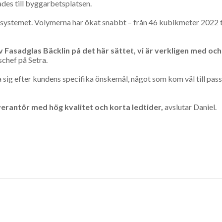
ades till byggarbetsplatsen.
K-systemet. Volymerna har ökat snabbt – från 46 kubikmeter 2022 ti
av Fasadglas Bäcklin på det här sättet, vi är verkligen med och
schef på Setra.
a sig efter kundens specifika önskemål, något som kom väl till pass
leverantör med hög kvalitet och korta ledtider,
avslutar Daniel.