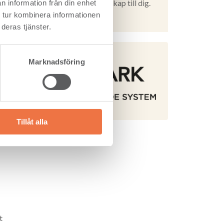
med oss av vår kunskap till dig.
n information från din enhet
 tur kombinera informationen
Läs mer
deras tjänster.
Marknadsföring
Tillåt alla
t