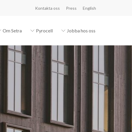
Kontakta oss
Press
English
Om Setra
Pyrocell
Jobba hos oss