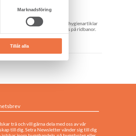
Marknadsföring
 produkter såsom papper, kartong, hygienartiklar
issa fraktioner, pinnflis, används på ridbanor.
Tillåt alla
hetsbrev
lskar trä och vill gärna dela med oss av vår
kap till dig. Setra Newsletter vänder sig till dig
 jobbar inom bygghandeln, på byggbolag eller