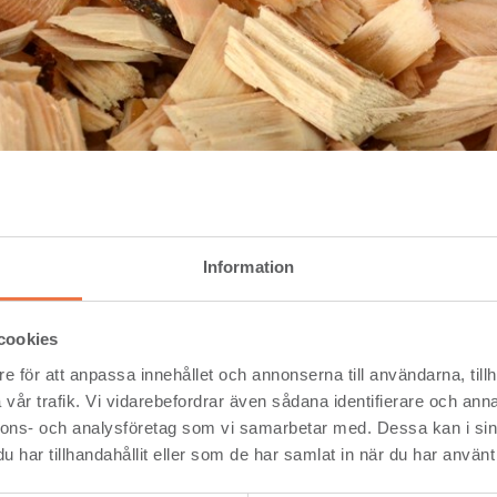
Information
lulosaflis
cookies
e för att anpassa innehållet och annonserna till användarna, tillh
vår trafik. Vi vidarebefordrar även sådana identifierare och anna
 och pappersindustrin efterfrågar stora mängder färska träfib
saflisen, eller råflisen, kommer från de yttre delarna av stocken oc
nnons- och analysföretag som vi samarbetar med. Dessa kan i sin
 att leverera stora och jämna flöden av färsk råvara uppskattas a
har tillhandahållit eller som de har samlat in när du har använt 
tsaspekter som gör att råflis från timmerstockar är särskilt efterf