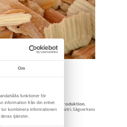
Om
andahålla funktioner för
n information från din enhet
rer, cellulosafibrer, för sin produktion.
h är en viktig råvara för denna industri. Sågverkens
 tur kombinera informationen
v industrikunderna. Det finns även
deras tjänster.
rågad.