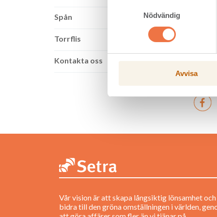
Samtyckesval
Nödvändig
Anvä
Spån
Cellulo
Torrflis
m.m. De
(Pinnfli
Kontakta oss
Avvisa
Vår vision är att skapa långsiktig lönsamhet och
bidra till den gröna omställningen i världen, ge
att göra affärer som fler än vi tjänar på.