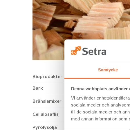
Samtycke
Bioprodukter
Cel
Bark
Denna webbplats använder 
Vi använder enhetsidentifierar
Bränslemixer
sociala medier och analysera 
Massa-
Cellulo
till de sociala medier och a
Cellulosaflis
förmåga
med annan information som du 
kvalite
Pyrolysolja