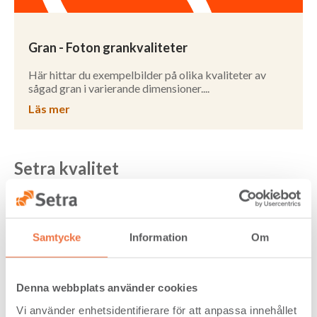
Gran - Foton grankvaliteter
Här hittar du exempelbilder på olika kvaliteter av
sågad gran i varierande dimensioner....
Läs mer
Setra kvalitet
Setra arbetar ständigt med kvalitets- och sorteringsarbete
och har en hög takt på investeringar för kamerasortering.
Merparten av Setras sågverk har denna teknik installerad
vilket leder till en jämn och stabil kvalitet. Det ger också
Samtycke
Information
Om
möjlighet till att hantera specialanpassade kundunika
produkter och sorteringar på ett säkert och smidigt sätt.
Denna webbplats använder cookies
Vi använder enhetsidentifierare för att anpassa innehållet