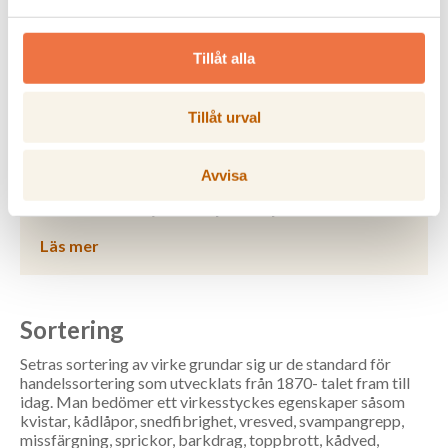
Tillåt alla
Tillåt urval
Avvisa
Furu - Så här tyder du paketspecifikationen
Läs mer
Sortering
Setras sortering av virke grundar sig ur de standard för
handelssortering som utvecklats från 1870- talet fram till
idag. Man bedömer ett virkesstyckes egenskaper såsom
kvistar, kådlåpor, snedfibrighet, vresved, svampangrepp,
missfärgning, sprickor, barkdrag, toppbrott, kådved,