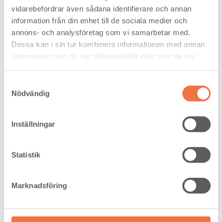
vidarebefordrar även sådana identifierare och annan
End of period commentary
information från din enhet till de sociala medier och
from Setra for Q1 2026
annons- och analysföretag som vi samarbetar med.
2026-04-27
Dessa kan i sin tur kombinera informationen med annan
The wood industry company Setra
information som du har tillhandahållit eller som de har
reports an operating result of -122
samlat in när du har använt deras tjänster.
million (-75) MSEK for the first
quarter of 2026. Net sales amounted
Samtyckesval
to 1,351...
Nödvändig
Inställningar
Statistik
Marknadsföring