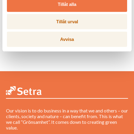
Tillåt alla
End of period commentary
from Setra 2025
2026-02-23
Tillåt urval
The wood industry company Setra
reports an operating result for the
full year 2025 of -622* (-216) MSEK.
Avvisa
Net sales amounted to 5,619 (5,182)
MSEK.
Our vision is to do business in a way that we and others – our
clients, society and nature – can benefit from. This is what
we call “Grönsamhet”. It comes down to creating green
value.