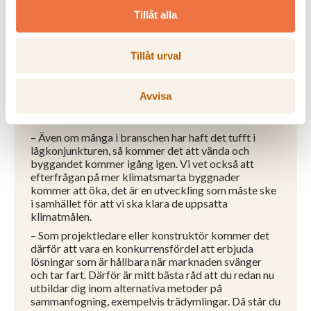
återanvänds. För att komma dit behöver vi även
Tillåt alla
minska stålberoendet i moment där träelement
sammanfogas.
Tillåt urval
Hur kan byggbranschen förbereda sig
för framtidens metoder på bästa sätt?
Avvisa
– Även om många i branschen har haft det tufft i
lågkonjunkturen, så kommer det att vända och
byggandet kommer igång igen. Vi vet också att
efterfrågan på mer klimatsmarta byggnader
kommer att öka, det är en utveckling som måste ske
i samhället för att vi ska klara de uppsatta
klimatmålen.
– Som projektledare eller konstruktör kommer det
därför att vara en konkurrensfördel att erbjuda
lösningar som är hållbara när marknaden svänger
och tar fart. Därför är mitt bästa råd att du redan nu
utbildar dig inom alternativa metoder på
sammanfogning, exempelvis trädymlingar. Då står du