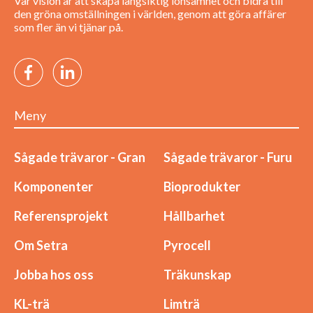
Vår vision är att skapa långsiktig lönsamhet och bidra till
den gröna omställningen i världen, genom att göra affärer
som fler än vi tjänar på.
Meny
Sågade trävaror - Gran
Sågade trävaror - Furu
Komponenter
Bioprodukter
Referensprojekt
Hållbarhet
Om Setra
Pyrocell
Jobba hos oss
Träkunskap
KL-trä
Limträ