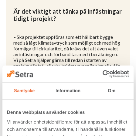
Är det viktigt att tänka på infästningar
tidigt i projekt?
– Ska projektet uppföras som ett hållbart bygge
med så lågt klimatavtryck som möjligt och med hög
förmåga till cirkularitet, då krävs det att även valet
av infästningar och förband tas med i beräkningen.
Vi på Setra hjälper gärna till redan i starten av
projekt där trä- eller hybridstommar är aktuella, för
att ta fram olika lösningar och alternativ.
Vilka varianter finns det?
Samtycke
Information
Om
– De flesta infästningsdon tillverkas i dag av stål eller
Denna webbplats använder cookies
plåt. Infästningslösningen beror på valet av beslag.
Bjälklag, väggar, tak, pelare, balkar och andra
Vi använder enhetsidentifierare för att anpassa innehållet
byggelement behöver inte anpassas utan det finns en
och annonserna till användarna, tillhandahålla funktioner
mängd valmöjligheter vid träkonstruktion.