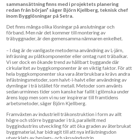
sammansättning finns med i projektets planering
redan från början” säger Björn Kjellberg, teknisk chef
inom Bygglösningar på Setra.
Det finns många olika lösningar på anslutningar och
förband. Men när det kommer till montering av
träbyggnader, är den gemensamma nämnaren enkelhet.
– I dag är de vanligaste metoderna användning av L-järn,
infräsning av plåtkomponenter eller omtag runt träbalkar.
Vi ser dock en ökande trend av hållbart byggande där
cirkularitet av byggkomponenter är en viktig faktor. För att
hela byggkomponenter ska vara återbrukbara krävs andra
infästningsmetoder, som halvt-i-halvt eller användning av
dymlingar i trä istället för metall. Metoder som använts
sedan urminnes tider som kanske har fallit i glömska under
årens lopp men som vi nu ser inspirerar till framtidens
arbetsmetoder, säger Björn Kjellberg.
Framväxten av industriell träkonstruktion i form av allt
högre och större byggnader i trä, parallellt med
byggindustrins utveckling för att öka graden av återbrukat
byggmaterial, har bidragit till att nya infästningsdon
utvecklats av beslags- och skruvindustrin.