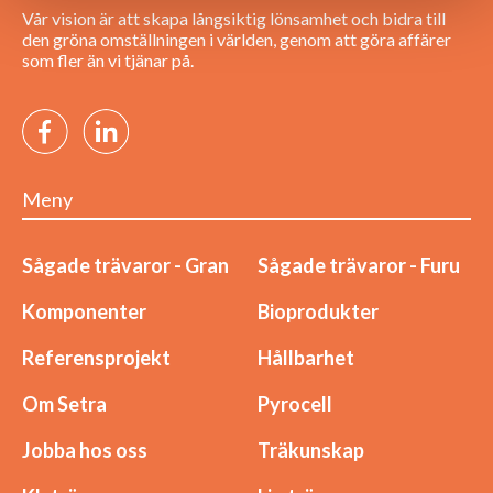
Vår vision är att skapa långsiktig lönsamhet och bidra till
den gröna omställningen i världen, genom att göra affärer
som fler än vi tjänar på.
Meny
Sågade trävaror - Gran
Sågade trävaror - Furu
Komponenter
Bioprodukter
Referensprojekt
Hållbarhet
Om Setra
Pyrocell
Jobba hos oss
Träkunskap