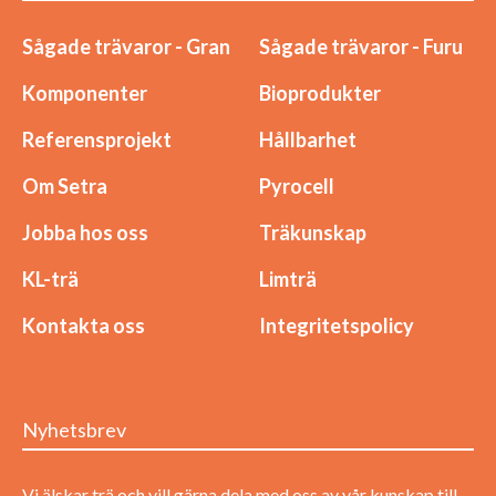
Sågade trävaror - Gran
Sågade trävaror - Furu
Komponenter
Bioprodukter
Referensprojekt
Hållbarhet
Om Setra
Pyrocell
Jobba hos oss
Träkunskap
KL-trä
Limträ
Kontakta oss
Integritetspolicy
Nyhetsbrev
Vi älskar trä och vill gärna dela med oss av vår kunskap till