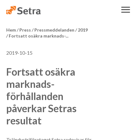
Hem
/
Press
/
Pressmeddelanden
/
2019
/
Fortsatt osäkra marknads-...
2019-10-15
Fortsatt osäkra
marknads-
förhållanden
påverkar Setras
resultat
Träindustriföretaget Setra redovisar för