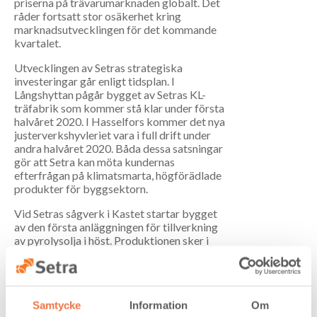
priserna på trävarumarknaden globalt. Det
råder fortsatt stor osäkerhet kring
marknadsutvecklingen för det kommande
kvartalet.
Utvecklingen av Setras strategiska
investeringar går enligt tidsplan. I
Långshyttan pågår bygget av Setras KL-
träfabrik som kommer stå klar under första
halvåret 2020. I Hasselfors kommer det nya
justerverkshyvleriet vara i full drift under
andra halvåret 2020. Båda dessa satsningar
gör att Setra kan möta kundernas
efterfrågan på klimatsmarta, högförädlade
produkter för byggsektorn.
Vid Setras sågverk i Kastet startar bygget
av den första anläggningen för tillverkning
av pyrolysolja i höst. Produktionen sker i
företaget Pyrocell, som ägs gemensamt av
Setra och Preem. Anläggningen beräknas
vara i drift under 2021.
– Setra vill öka värdet och klimatnyttan
Samtycke
Information
Om