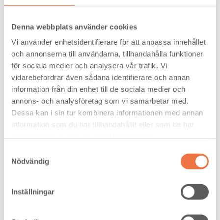
hos våra produkter. Därför har Setra valt att
satsa på produktion av bioolja från sågspån.
Oljan blir en råvara till produktion av
Denna webbplats använder cookies
biodrivmedel. På så sätt kan Setra bidra till
målet om fossilfria transporter i Sverige till
Vi använder enhetsidentifierare för att anpassa innehållet
2030, säger Anders Nordmark.
och annonserna till användarna, tillhandahålla funktioner
Kassaflödet från den löpande verksamheten
för sociala medier och analysera vår trafik. Vi
för perioden januari-september uppgick till
vidarebefordrar även sådana identifierare och annan
125 (318) Mkr. Koncernens finansiella
information från din enhet till de sociala medier och
ställning är fortsatt stark. Koncernens
annons- och analysföretag som vi samarbetar med.
finansiella nettoskuld uppgick till 268
(-120) Mkr vid periodens utgång vilket
Dessa kan i sin tur kombinera informationen med annan
motsvarar en nettoskuldsättningsgrad om
information som du har tillhandahållit eller som de har
18 (-8) procent.
samlat in när du har använt deras tjänster.
Samtyckesval
Nödvändig
juli-
jan-
sep
sep
Nyckeltal
(3
(9
Inställningar
mån)
mån)
2019
2018
2019
2018
Nettoomsättning,
3
3