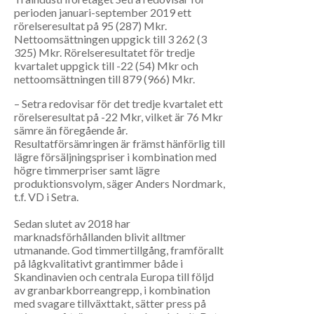
perioden januari-september 2019 ett
rörelseresultat på 95 (287) Mkr.
Nettoomsättningen uppgick till 3 262 (3
325) Mkr. Rörelseresultatet för tredje
kvartalet uppgick till -22 (54) Mkr och
nettoomsättningen till 879 (966) Mkr.
– Setra redovisar för det tredje kvartalet ett
rörelseresultat på -22 Mkr, vilket är 76 Mkr
sämre än föregående år.
Resultatförsämringen är främst hänförlig till
lägre försäljningspriser i kombination med
högre timmerpriser samt lägre
produktionsvolym, säger Anders Nordmark,
t.f. VD i Setra.
Sedan slutet av 2018 har
marknadsförhållanden blivit alltmer
utmanande. God timmertillgång, framförallt
på lågkvalitativt grantimmer både i
Skandinavien och centrala Europa till följd
av granbarkborreangrepp, i kombination
med svagare tillväxttakt, sätter press på