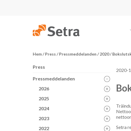
Hem
/
Press
/
Pressmeddelanden
/
2020
/
Bokslutsk
Press
2020-1
Pressmeddelanden
Bok
2026
2025
Träindu
2024
Nettoom
nettoom
2023
Setra r
2022