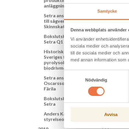
produktionschef till
Resulta
anläggningen på Kastet
Rörelse
Samtycke
Setra anställer ny platschef
Avkastn
till sågverket i
Kassaf
Skinnskatteberg
Denna webbplats använder 
*Setra 
Bokslutskommentar från
Vi använder enhetsidentifierar
Setra Q1 2020
**Engån
sociala medier och analysera 
Historiskt spadtag –
till de sociala medier och a
Sveriges första
med annan information som du 
pyrolysoljeanläggning för
För yt
biodrivmedel
Katarin
Samtyckesval
Setra anställer Tommy
Johann
Nödvändig
Oscarsson som platschef i
Färila
Bokslutskommentar från
Setra
Anders Källström ny
Avvisa
styrelseordförande i Setra
2019