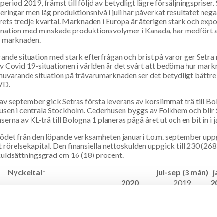
eriod 2019, främst till följd av betydligt lägre försäljningsprise
eringar men låg produktionsnivå i juli har påverkat resultatet neg
rets tredje kvartal. Marknaden i Europa är återigen stark och expor
nation med minskade produktionsvolymer i Kanada, har medfört att
a marknaden.
rande situation med stark efterfrågan och brist på varor ger Setra 
v Covid 19-situationen i världen är det svårt att bedöma hur mar
 nuvarande situation på trävarumarknaden ser det betydligt bättre u
VD.
t av september gick Setras första leverans av korslimmat trä till Bol
sen i centrala Stockholm. Cederhusen byggs av Folkhem och blir S
serna av KL-trä till Bologna 1 planeras pågå året ut och en bit in i 
ödet från den löpande verksamheten januari t.o.m. september uppg
 rörelsekapital. Den finansiella nettoskulden uppgick till 230 (26
uldsättningsgrad om 16 (18) procent.
Nyckeltal*
jul-sep (3 mån)
j
2020
2019
2
msättning, Mkr
840
879
3
resultat, exkl. engångsposter, Mkr**
-9
-22
4
resultat, Mkr
-3
-22
5