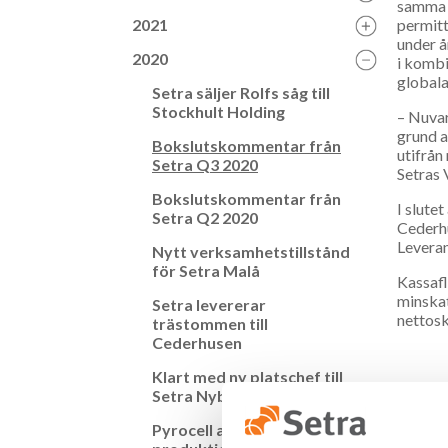
samma p
2021
permitt
under å
2020
i kombi
global
Setra säljer Rolfs såg till
Stockhult Holding
–­ Nuva
grund a
Bokslutskommentar från
utifrån
Setra Q3 2020
Setras 
Bokslutskommentar från
I slute
Setra Q2 2020
Cederhu
Leveran
Nytt verksamhetstillstånd
för Setra Malå
Kassafl
minskat
Setra levererar
nettosk
trästommen till
Cederhusen
Klart med ny platschef till
Setra Nyby
Nettoo
Rörelse
Pyrocell anställer
Rörelse