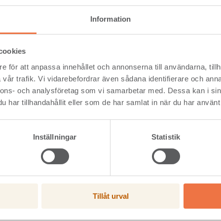
t efter skatt, Mkr
-7
-18
2
marginal, exkl. engångsposter, %
-1,1
-2,5
1
Information
ing på operativt kapital, %, RTM
-1
löde från löpande verksamhet, Mkr
-11
59
3
cookies
redovisar ingen fullständig bokslutskommuniké.
e för att anpassa innehållet och annonserna till användarna, tillh
gsposter avser avvecklad verksamhet.
vår trafik. Vi vidarebefordrar även sådana identifierare och anna
nnons- och analysföretag som vi samarbetar med. Dessa kan i sin
har tillhandahållit eller som de har samlat in när du har använt 
terligare information, kontakta gärna:
a Levin, VD och koncernchef, telefon 08-705 03 10, mobil 070-59
a Gydingsgård, CFO, telefon 08-705 03 03, mobil 072-453 85 41
Inställningar
Statistik
Tillåt urval