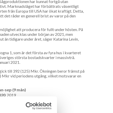
r. Sågproduktionen har kunnat fortgå utan
ativt. Marknadsläget har förbättrats väsentligt
ten från Europa till USA har ökat kraftigt. Detta,
 det råder en generell brist av varor på den
möjlighet att producera för fullt under hösten. På
knaden utvecklas under början av 2021, men
t än tidigare under året, säger Katarina Levin,
ogna 1, som är det första av fyra hus i kvarteret
veriges största bostadskvarter i massivträ.
januari 2021.
ick till 392 (125) Mkr. Ökningen beror främst på
8) Mkr vid periodens utgång, vilket motsvarar en
an-sep (9 mån)
020
2019
 043
3 262
9
113
6
95