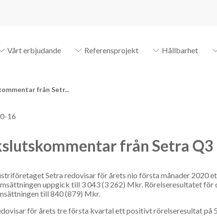
Vårt erbjudande
Referensprojekt
Hållbarhet
ommentar från Setr...
0-16
slutskommentar från Setra Q3
striföretaget Setra redovisar för årets nio första månader 2020 et
sättningen uppgick till 3 043 (3 262) Mkr. Rörelseresultatet för d
sättningen till 840 (879) Mkr.
edovisar för årets tre första kvartal ett positivt rörelseresultat p