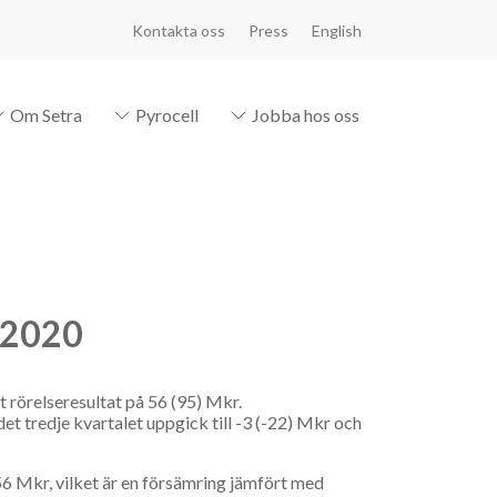
Kontakta oss
Press
English
Om Setra
Pyrocell
Jobba hos oss
 2020
t rörelseresultat på 56 (95) Mkr.
et tredje kvartalet uppgick till -3 (-22) Mkr och
å 56 Mkr, vilket är en försämring jämfört med