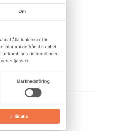
9
72
,6
3,5
Om
,8
0,5
92
125
andahålla funktioner för
n information från din enhet
 tur kombinera informationen
deras tjänster.
4 92 54
Marknadsföring
Tillåt alla