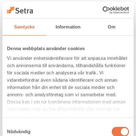
Setras styrelse har beslutat om investering i
tillverkning av komponenter och KL-trä i
Långshyttan. Med dessa investeringar
skapas ett nytt träindustricenter i
Samtycke
Information
Om
Långshyttan, samtidigt som den befintliga
limträproduktionen kan vidareutvecklas.
Genom investeringarna tar Setra ett steg
mot att bli en träindustri med hög
Denna webbplats använder cookies
förädlingsgrad och stärker sin långsiktiga
konkurrenskraft.
Vi använder enhetsidentifierare för att anpassa innehållet
och annonserna till användarna, tillhandahålla funktioner
Årsstämma i Setra Group AB har hållits idag
för sociala medier och analysera vår trafik. Vi
och stämman beslutade om utdelning med
vidarebefordrar även sådana identifierare och annan
1,12 kr per aktie för räkenskapsåret 2017,
information från din enhet till de sociala medier och
totalt ca 58 Mkr.
annons- och analysföretag som vi samarbetar med.
jan-mar (3
Dessa kan i sin tur kombinera informationen med annan
Nyckeltal
mån)
information som du har tillhandahållit eller som de har
2018
2017
samlat in när du har använt deras tjänster.
1
1
Nettoomsättning, Mkr
Samtyckesval
130
007
Nödvändig
Rörelseresultat, Mkr
92
33