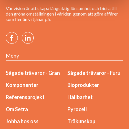
Vår vision är att skapa långsiktig lönsamhet och bidra till
den gröna omställningen i världen, genom att göra affärer
som fler än vi tjänar på.
Meny
Sågade trävaror - Gran
Sågade trävaror - Furu
Komponenter
Bioprodukter
Referensprojekt
Hållbarhet
Om Setra
Pyrocell
Jobba hos oss
Träkunskap