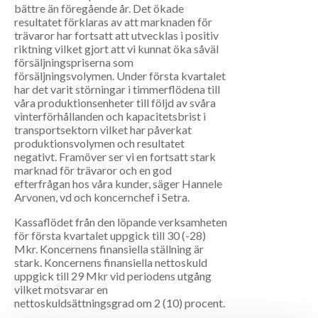
bättre än föregående år. Det ökade
resultatet förklaras av att marknaden för
trävaror har fortsatt att utvecklas i positiv
riktning vilket gjort att vi kunnat öka såväl
försäljningspriserna som
försäljningsvolymen. Under första kvartalet
har det varit störningar i timmerflödena till
våra produktionsenheter till följd av svåra
vinterförhållanden och kapacitetsbrist i
transportsektorn vilket har påverkat
produktionsvolymen och resultatet
negativt. Framöver ser vi en fortsatt stark
marknad för trävaror och en god
efterfrågan hos våra kunder, säger Hannele
Arvonen, vd och koncernchef i Setra.
Kassaflödet från den löpande verksamheten
för första kvartalet uppgick till 30 (-28)
Mkr. Koncernens finansiella ställning är
stark. Koncernens finansiella nettoskuld
uppgick till 29 Mkr vid periodens utgång
vilket motsvarar en
nettoskuldsättningsgrad om 2 (10) procent.