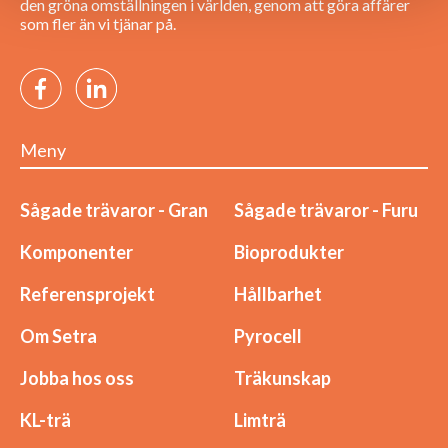
den gröna omställningen i världen, genom att göra affärer
som fler än vi tjänar på.
Meny
Sågade trävaror - Gran
Sågade trävaror - Furu
Komponenter
Bioprodukter
Referensprojekt
Hållbarhet
Om Setra
Pyrocell
Jobba hos oss
Träkunskap
KL-trä
Limträ