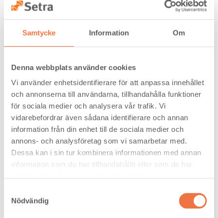
samarbetet kan utökas, säger Daniel
Edman.
På Karl Hedin ser man stora fördelar med
Samtycke
Information
Om
att få Setra som en prioriterad leverantör.
Johan Davidsson är ansvarig för inköp av
byggträvaror på bolaget.
Denna webbplats använder cookies
– För oss är det viktigt med långsiktiga
Vi använder enhetsidentifierare för att anpassa innehållet
partnerskap för att kunna trygga
och annonserna till användarna, tillhandahålla funktioner
leveranserna till våra kunder. Vad gäller
limträbalk är det företrädesvis små och
för sociala medier och analysera vår trafik. Vi
medelstora byggfirmor som beställer
vidarebefordrar även sådana identifierare och annan
kundanpassade balkar. Setra är en
information från din enhet till de sociala medier och
kompetent och trygg leverantör. Dessutom
annons- och analysföretag som vi samarbetar med.
ligger Långshyttan rent geografiskt väldigt
bra till för transporter till vårt lager i
Dessa kan i sin tur kombinera informationen med annan
Krylbo, säger Johan Davidsson.
information som du har tillhandahållit eller som de har
samlat in när du har använt deras tjänster.
De korta transportvägarna bidrar till en
effektiv logistik då Karl Hedins egna bilar
Samtyckesval
kan hämta i Långshyttan.
Nödvändig
– Det ger kortare transporter och mindre
klimatutsläpp, vilket är viktigt ur