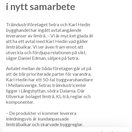
i nytt samarbete
Träindustriföretaget Setra och Karl Hedin
bygghandel har ingått avtal angående
leveranser av limträ. – Vi är mycket glada åt
att ha ett avtal med Karl Hedin vad gäller
limträbalkar. Vi ser även fram emot att
utveckla och fördjupa relationen på sikt,
säger Daniel Edman, säljare på Setra.
Avtalet mellan de båda företagen går ut på
att de blir prioriterade parter för varandra.
Karl Hedin har ett 50-tal byggvaruhandlare
i Mellansverige. Setras träindustricenter
ligger i Långshyttan, södra Dalarna. Där
tillverkar bolaget limträ, KL-trä, reglar och
komponenter.
– De produkter vi kommer leverera
inledningsvis är kundanpassade
limträbalkar och skarvade byggreglar.
Under nästa år kommer vi titta på hur