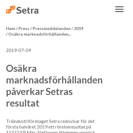
Hem
/
Press
/
Pressmeddelanden
/
2019
/
Osäkra marknadsförhållanden...
2019-07-09
Osäkra
marknadsförhållanden
påverkar Setras
resultat
Träindustriföretaget Setra redovisar för det
första halvåret 2019 ett rörelseresultat på
117 (233) Mkr. Nettoomsättningen uppgick