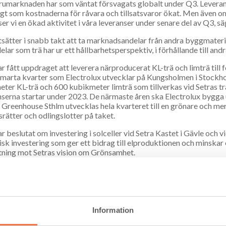
rumarknaden har som väntat försvagats globalt under Q3. Leveran
gt som kostnaderna för råvara och tillsatsvaror ökat. Men även
ser vi en ökad aktivitet i våra leveranser under senare del av Q3, s
tsätter i snabb takt att ta marknadsandelar från andra byggmateri
elar som trä har ur ett hållbarhetsperspektiv, i förhållande till and
ar fått uppdraget att leverera närproducerat KL-trä och limträ til
marta kvarter som Electrolux utvecklar på Kungsholmen i Stockhol
ter KL-trä och 600 kubikmeter limträ som tillverkas vid Setras trä
serna startar under 2023. De närmaste åren ska Electrolux bygga 
Greenhouse Sthlm utvecklas hela kvarteret till en grönare och mer
rätter och odlingslotter på taket.
ar beslutat om investering i solceller vid Setra Kastet i Gävle och 
isk investering som ger ett bidrag till elproduktionen och minskar e
ktning mot Setras vision om Grönsamhet.
ödet från den löpande verksamheten för det tredje kvartalet uppgi
700 (1 288) Mkr vid periodens utgång. I maj delade Setra ut 629 Mkr 
tal*
jul-sep (3 mån)
jan-sep (9 må
2022
2021
2022
2021
Information
msättning, Mkr
1 343
1 565
4 969
4 278