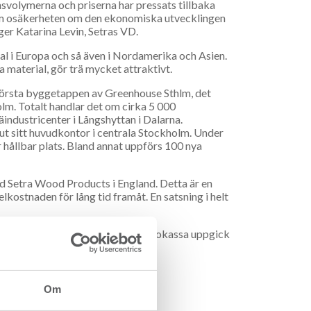
svolymerna och priserna har pressats tillbaka
 om osäkerheten om den ekonomiska utvecklingen
äger Katarina Levin, Setras VD.
al i Europa och så även i Nordamerika och Asien.
ra material, gör trä mycket attraktivt.
l första byggetappen av Greenhouse Sthlm, det
m. Totalt handlar det om cirka 5 000
industricenter i Långshyttan i Dalarna.
ut sitt huvudkontor i centrala Stockholm. Under
 hållbar plats. Bland annat uppförs 100 nya
vid Setra Wood Products i England. Detta är en
lkostnaden för lång tid framåt. En satsning i helt
ck till 305 (571) Mkr. Setras nettokassa uppgick
till företagets ägare.
n)
Helår
2021
Om
5 841