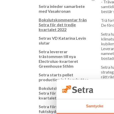
- Träva
Setra inleder samarbete
samtidi
med Vasakronan
består 
Bokslutskommentar från
Trä for
Setra för det tredje
De förd
kvartalet 2022
Setra h
Setras VD Katarina Levin
klimats
slutar
kubikme
Leveran
Setra levererar
namnet 
trästommen till nya
bostads
Electrolux-kvarteret
Greenhouse Sthlm
Setra h
strateg
Setra starts pellet
rätt ri
production in Långshyttan
Kassafl
Bokslutskommentar från
till 1 
Setra för det andra
kvartalet 2022
Nyckel
Samtycke
Setra först i Sverige med
Nettoo
fuktskydd för KL-trä