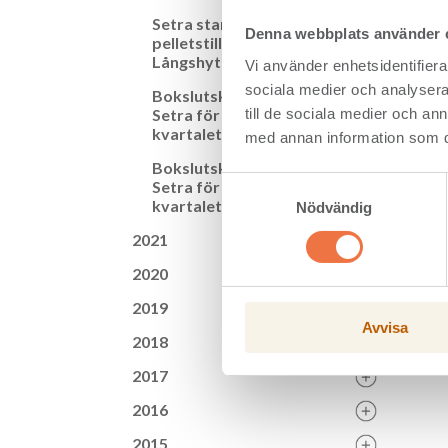
Rörelse
Setra startar
Resulta
Denna webbplats använder 
pelletstillverkning i
Rörels
Långshyttan
Vi använder enhetsidentifierar
Avkastn
sociala medier och analysera 
Kassaf
Bokslutskommentar från
till de sociala medier och a
Setra för det första
*Setra 
kvartalet 2022
med annan information som du 
Bokslutskommentar från
Samtyckesval
Setra för det fjärde
kvartalet 2021
Nödvändig
2021
2020
2019
Avvisa
2018
2017
2016
2015