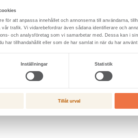
resultat, Mkr
231
600
1 275
1 219
t efter skatt, Mkr
182
473
1 006
958
cookies
emarginal, %
17,2
38,3
25,7
28,5
e för att anpassa innehållet och annonserna till användarna, tillh
ing på operativt kapital, %, RTM
80
70
vår trafik. Vi vidarebefordrar även sådana identifierare och anna
löde från löpande verksamhet, Mkr
305
571
922
1 009
nnons- och analysföretag som vi samarbetar med. Dessa kan i sin
redovisar ingen fullständig bokslutskommuniké.
har tillhandahållit eller som de har samlat in när du har använt 
Inställningar
Statistik
Tillåt urval