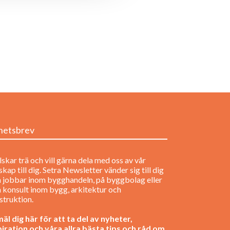
hetsbrev
lskar trä och vill gärna dela med oss av vår
kap till dig. Setra Newsletter vänder sig till dig
 jobbar inom bygghandeln, på byggbolag eller
 konsult inom bygg, arkitektur och
struktion.
äl dig här för att ta del av nyheter,
piration och våra allra bästa tips och råd om