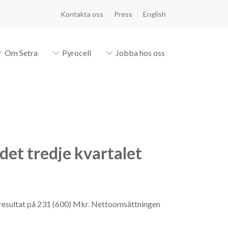
Kontakta oss
Press
English
Om Setra
Pyrocell
Jobba hos oss
det tredje kvartalet
seresultat på 231 (600) Mkr. Nettoomsättningen