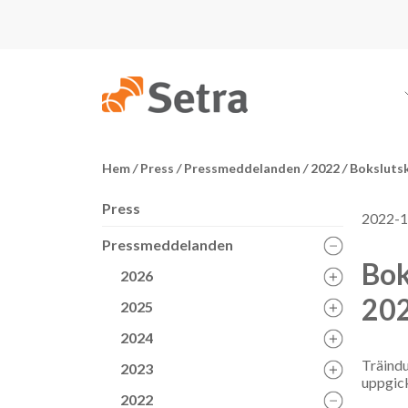
Hem
/
Press
/
Pressmeddelanden
/
2022
/
Bokslutsk
Press
2022-1
Pressmeddelanden
Bok
2026
20
2025
2024
Träindu
2023
uppgick
2022