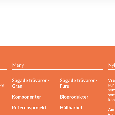
Meny
Ny
Sågade trävaror -
Sågade trävaror -
Vi ä
nom
kuns
Gran
Furu
som
som
Komponenter
Bioprodukter
kon
Referensprojekt
Hållbarhet
Anm
ins