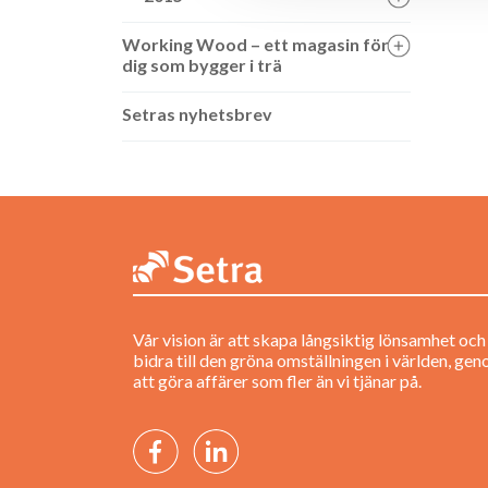
Working Wood – ett magasin för
dig som bygger i trä
Setras nyhetsbrev
Vår vision är att skapa långsiktig lönsamhet och
bidra till den gröna omställningen i världen, ge
att göra affärer som fler än vi tjänar på.